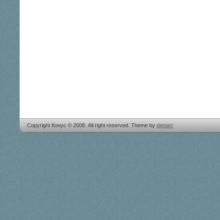
Copyright Конус © 2008. All right reserved. Theme by
deniart