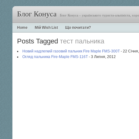
Блог Конуса
Блог Конуса – українського туриста-альпініста, хор
Home
Мій Wish List
Що почитати?
Posts Tagged
тест пальника
Новий надлегкий газовий пальник Fire Maple FMS-300T
- 22 Січня
Огляд пальника Fire-Maple FMS-116T
- 3 Липня, 2012